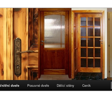
e
Vnitřní dveře
Posuvné dveře
Dělící stěny
Ceník