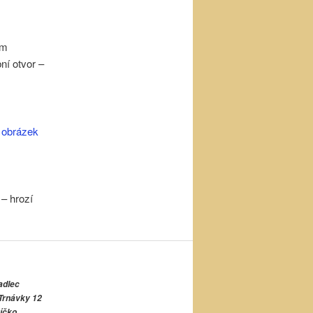
ým
ní otvor –
. obrázek
– hrozí
adlec
Trnávky 12
íčko