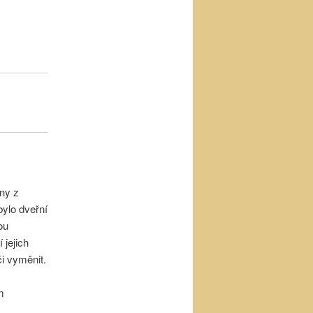
eny z
bylo dveřní
ou
 jejich
či vyměnit.
m