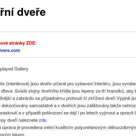
řní dveře
ové stránky ZDE:
dvere.com
splayed Gallery
eře (interiérové) jsou dveře určené pro vybavení interiéru, jsou vyrob
dřeva .Svislé stojny dveřního křídla jsou lepeny ze tří hranolků, aby 
bilnější a zabránilo se případnému prohnutí či zkřížení dveří.Výplně js
dokončovány samostatně a v dveřích jsou zalištovány,takže nehrozí
 prasknutí a v případě poškození se dají i po letech vyjmout a opravit 
ypy dveří naleznete
zde
.
 úprava je provedena velmi kvalitním polyuretanovým otěruvzdorný
kovým lakem.