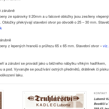
 zárubně
beny ze spárovky tl 20mm a u falcové obložky jsou zesíleny vlepen
. Obložky překrývají stavební otvor po obvodě o 25 – 30 mm. Staveb
ek
árubně
beny z lepených hranolů o průřezu 65 x 65 mm. Stavební otvor –
viz
eří a zárubní se provádí jako u běžného nábytku vlhkým hadříkem,
 a pod. Vyvarujte se používání ostrých předmětů, drátěnek či písku 
poškození laku.
KONTAKT
Lubomír K
Bezděčí u 
569 43 Jev