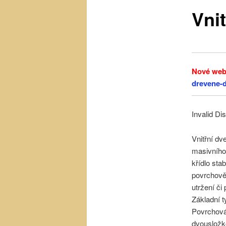
Vnit
obsahu
webu
Nové web
drevene-
Invalid Di
Vnitřní dv
masivního 
křídlo sta
povrchově 
utržení či
Základní t
Povrchová
dvouslož