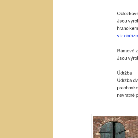
Obložkové
Jsou vyro
hranolkem
viz.obráz
Rámové z
Jsou výro
Údržba
Údržba dv
prachovkou
nevratné 