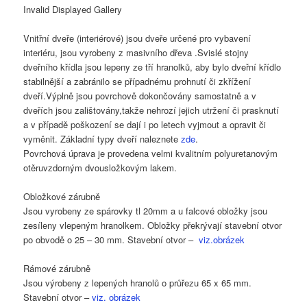
Invalid Displayed Gallery
Vnitřní dveře (interiérové) jsou dveře určené pro vybavení
interiéru, jsou vyrobeny z masivního dřeva .Svislé stojny
dveřního křídla jsou lepeny ze tří hranolků, aby bylo dveřní křídlo
stabilnější a zabránilo se případnému prohnutí či zkřížení
dveří.Výplně jsou povrchově dokončovány samostatně a v
dveřích jsou zalištovány,takže nehrozí jejich utržení či prasknutí
a v případě poškození se dají i po letech vyjmout a opravit či
vyměnit. Základní typy dveří naleznete
zde
.
Povrchová úprava je provedena velmi kvalitním polyuretanovým
otěruvzdorným dvousložkovým lakem.
Obložkové zárubně
Jsou vyrobeny ze spárovky tl 20mm a u falcové obložky jsou
zesíleny vlepeným hranolkem. Obložky překrývají stavební otvor
po obvodě o 25 – 30 mm. Stavební otvor –
viz.obrázek
Rámové zárubně
Jsou výrobeny z lepených hranolů o průřezu 65 x 65 mm.
Stavební otvor –
viz. obrázek